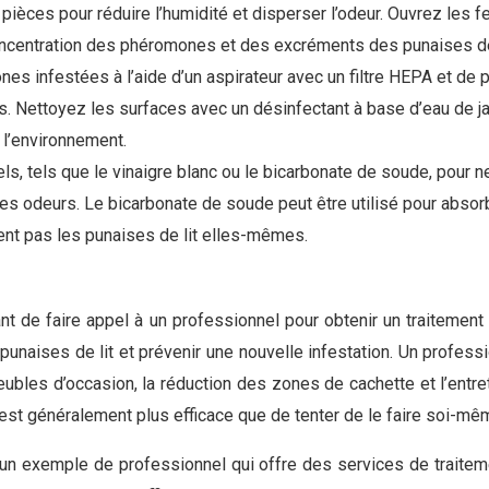
s pièces pour réduire l’humidité et disperser l’odeur. Ouvrez les
a concentration des phéromones et des excréments des punaises de 
nes infestées à l’aide d’un aspirateur avec un filtre HEPA et de 
. Nettoyez les surfaces avec un désinfectant à base d’eau de jav
l’environnement.
ls, tels que le vinaigre blanc ou le bicarbonate de soude, pour ne
r les odeurs. Le bicarbonate de soude peut être utilisé pour abso
uent pas les punaises de lit elles-mêmes.
ant de faire appel à un professionnel pour obtenir un traitement
punaises de lit et prévenir une nouvelle infestation. Un profe
eubles d’occasion, la réduction des zones de cachette et l’entreti
l est généralement plus efficace que de tenter de le faire soi-mê
t un exemple de professionnel qui offre des services de traite