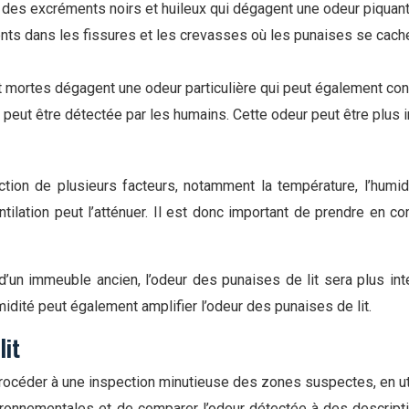
 des excréments noirs et huileux qui dégagent une odeur piquant
nts dans les fissures et les crevasses où les punaises se cach
 mortes dégagent une odeur particulière qui peut également contr
ui peut être détectée par les humains. Cette odeur peut être plu
nction de plusieurs facteurs, notamment la température, l’humid
entilation peut l’atténuer. Il est donc important de prendre en 
un immeuble ancien, l’odeur des punaises de lit sera plus inte
dité peut également amplifier l’odeur des punaises de lit.
lit
e procéder à une inspection minutieuse des zones suspectes, en ut
ronnementales et de comparer l’odeur détectée à des descripti